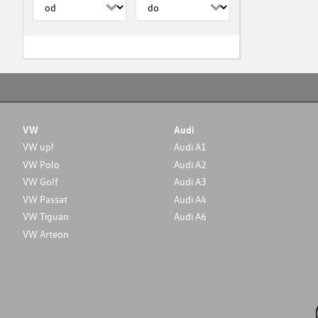
VW
Audi
VW up!
Audi A1
VW Polo
Audi A2
VW Golf
Audi A3
VW Passat
Audi A4
VW Tiguan
Audi A6
VW Arteon