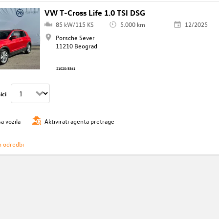
VW T-Cross Life 1.0 TSI DSG
85 kW/115 KS
5.000 km
12/2025
Porsche Sever
11210 Beograd
21020/8361
ici
sa vozila
Aktivirati agenta pretrage
h odredbi