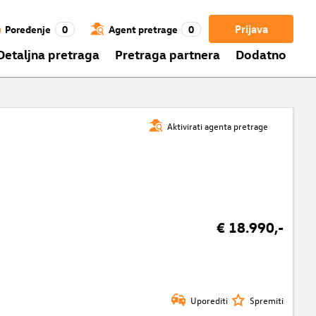
Prijava
Poređenje
0
Agent pretrage
0
Detaljna pretraga
Pretraga partnera
Dodatno
Aktivirati agenta pretrage
€ 18.990,-
Uporediti
Spremiti