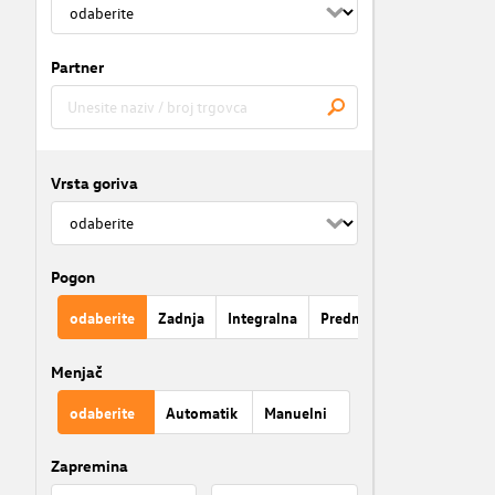
Partner
Vrsta goriva
Pogon
odaberite
Zadnja
Integralna
Prednja
Menjač
odaberite
Automatik
Manuelni
Zapremina