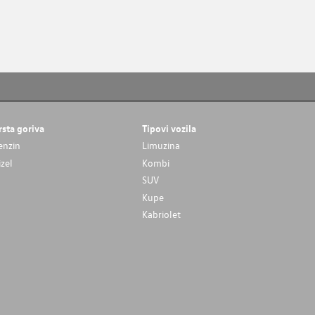
rsta goriva
Tipovi vozila
enzin
Limuzina
izel
Kombi
SUV
Kupe
Kabriolet