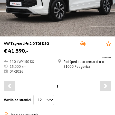
VW Tayron Life 2.0 TDI DSG
€ 41.390,-
22060/286
110 kW/150 KS
Rokšped auto centar d.o.o.
15.000 km
81000 Podgorica
04/2026
1
Vozila po stranici
Ispis popisa vozila