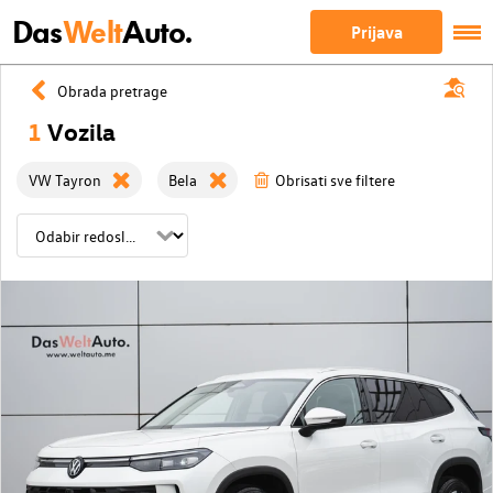
Das
Welt
Auto.
Prijava
Obrada pretrage
1
Vozila
VW Tayron
Bela
Obrisati sve filtere