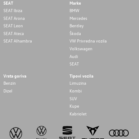
SEAT
Marke
SEAT Ibiza
BMW
SEAT Arona
Mercedes
SEAT Leon
Bentley
SEAT Ateca
Škoda
SEAT Alhambra
VW Privredna vozila
Volkswagen
Audi
SEAT
Vrsta goriva
Tipovi vozila
Benzin
Limuzina
Dizel
Kombi
SUV
Kupe
Kabriolet