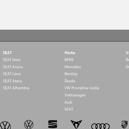
SEAT
Marke
V
SEAT Ibiza
BMW
B
SEAT Arona
Mercedes
D
SEAT Leon
Bentley
SEAT Ateca
Škoda
SEAT Alhambra
VW Privredna vozila
Volkswagen
Audi
SEAT