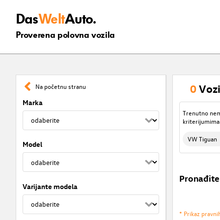
Das
Welt
Auto.
Proverena polovna vozila
0
Vozi
Na početnu stranu
Marka
Trenutno nema
kriterijumima
VW Tiguan
Model
Pronađite
Varijante modela
* Prikaz pravni