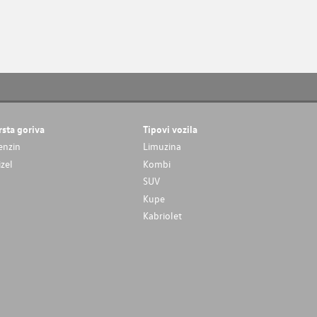
rsta goriva
Tipovi vozila
enzin
Limuzina
izel
Kombi
SUV
Kupe
Kabriolet