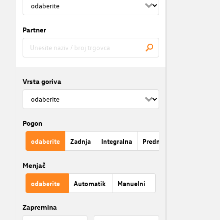
Partner
Vrsta goriva
Pogon
odaberite
Zadnja
Integralna
Prednja
Menjač
odaberite
Automatik
Manuelni
Zapremina