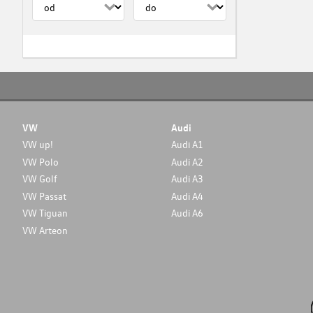
VW
Audi
VW up!
Audi A1
VW Polo
Audi A2
VW Golf
Audi A3
VW Passat
Audi A4
VW Tiguan
Audi A6
VW Arteon