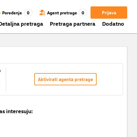
Prijava
Poređenje
0
Agent pretrage
0
Detaljna pretraga
Pretraga partnera
Dodatno
m
Aktivirati agenta pretrage
as interesuju: