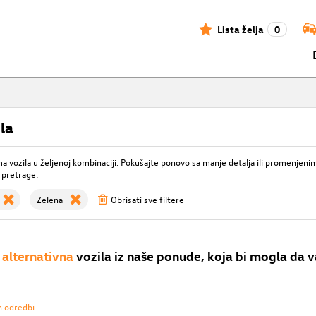
Lista želja
0
la
 vozila u željenoj kombinaciji. Pokušajte ponovo sa manje detalja ili promenjeni
 pretrage:
Zelena
Obrisati sve filtere
alternativna
vozila iz naše ponude, koja bi mogla da v
h odredbi