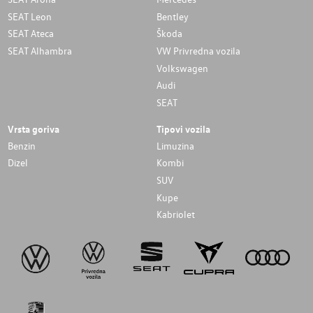
SEAT Leon
Bentley
SEAT Ateca
Škoda
SEAT Alhambra
VW Privredna vozila
Volkswagen
Audi
SEAT
Vrsta goriva
Tipovi vozila
Benzin
Limuzina
Dizel
Kombi
SUV
Kupe
Kabriolet