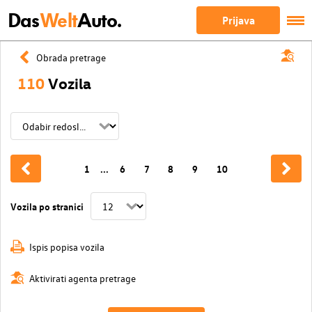
Das
Welt
Auto.
Prijava
Obrada pretrage
110
Vozila
1
...
6
7
8
9
10
Vozila po stranici
Ispis popisa vozila
Aktivirati agenta pretrage