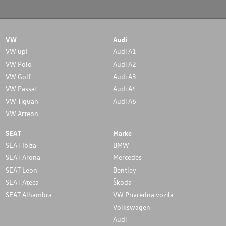
VW
Audi
VW up!
Audi A1
VW Polo
Audi A2
VW Golf
Audi A3
VW Passat
Audi A4
VW Tiguan
Audi A6
VW Arteon
SEAT
Marke
SEAT Ibiza
BMW
SEAT Arona
Mercedes
SEAT Leon
Bentley
SEAT Ateca
Škoda
SEAT Alhambra
VW Privredna vozila
Volkswagen
Audi