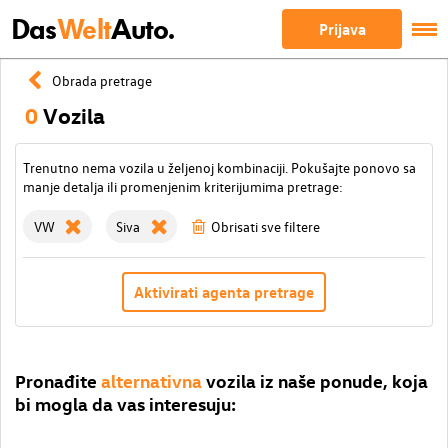
Das
Welt
Auto.
Prijava
Obrada pretrage
0
Vozila
Trenutno nema vozila u željenoj kombinaciji. Pokušajte ponovo sa
manje detalja ili promenjenim kriterijumima pretrage:
VW
Siva
Obrisati sve filtere
Aktivirati agenta pretrage
Pronađite
alternativna
vozila iz naše ponude, koja
bi mogla da vas interesuju: