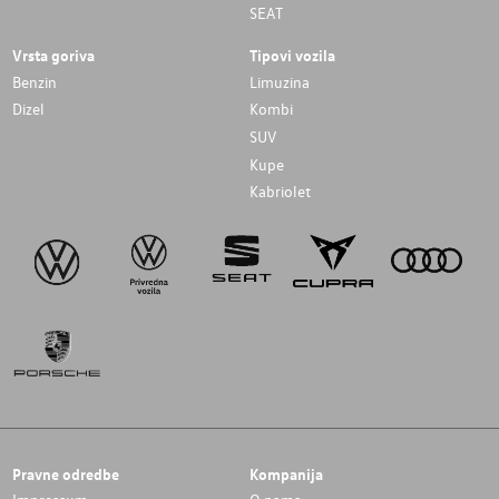
SEAT
Vrsta goriva
Tipovi vozila
Benzin
Limuzina
Dizel
Kombi
SUV
Kupe
Kabriolet
Pravne odredbe
Kompanija