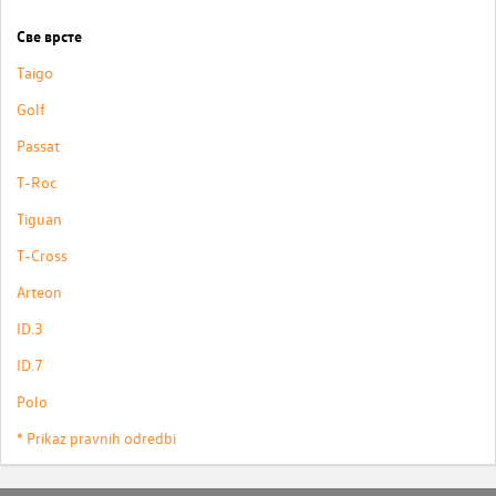
Све врсте
Taigo
Golf
Passat
T-Roc
Tiguan
T-Cross
Arteon
ID.3
ID.7
Polo
* Prikaz pravnih odredbi